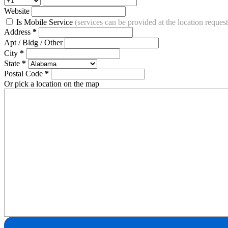
Website
Is Mobile Service
(services can be provided at the location reque
Address
*
Apt / Bldg / Other
City
*
State
*
Postal Code
*
Or pick a location on the map